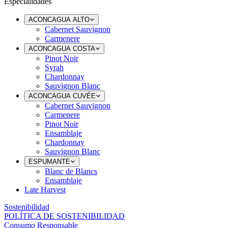
Especialidades
ACONCAGUA ALTO
Cabernet Sauvignon
Carmenere
ACONCAGUA COSTA
Pinot Noir
Syrah
Chardonnay
Sauvignon Blanc
ACONCAGUA CUVÉE
Cabernet Sauvignon
Carmenere
Pinot Noir
Ensamblaje
Chardonnay
Sauvignon Blanc
ESPUMANTE
Blanc de Blancs
Ensamblaje
Late Harvest
Sostenibilidad
POLÍTICA DE SOSTENIBILIDAD
Consumo Responsable