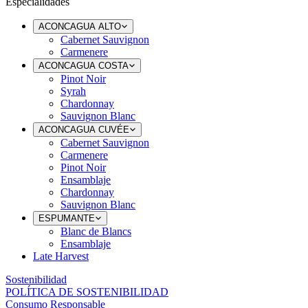
Especialidades
ACONCAGUA ALTO
Cabernet Sauvignon
Carmenere
ACONCAGUA COSTA
Pinot Noir
Syrah
Chardonnay
Sauvignon Blanc
ACONCAGUA CUVÉE
Cabernet Sauvignon
Carmenere
Pinot Noir
Ensamblaje
Chardonnay
Sauvignon Blanc
ESPUMANTE
Blanc de Blancs
Ensamblaje
Late Harvest
Sostenibilidad
POLÍTICA DE SOSTENIBILIDAD
Consumo Responsable