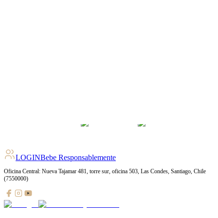
4.4
pts
+
1455
Ratings
LOGIN
Bebe Responsablemente
Oficina Central: Nueva Tajamar 481, torre sur, oficina 503, Las Condes, Santiago, Chile
(7550000)