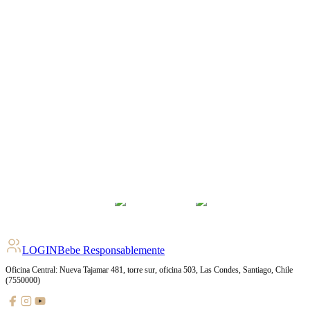
4.1
pts
+
148
Ratings
LOGIN
Bebe Responsablemente
Oficina Central: Nueva Tajamar 481, torre sur, oficina 503, Las Condes, Santiago, Chile
(7550000)