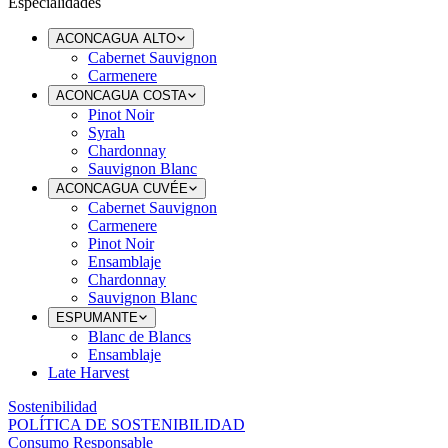
Especialidades
ACONCAGUA ALTO
Cabernet Sauvignon
Carmenere
ACONCAGUA COSTA
Pinot Noir
Syrah
Chardonnay
Sauvignon Blanc
ACONCAGUA CUVÉE
Cabernet Sauvignon
Carmenere
Pinot Noir
Ensamblaje
Chardonnay
Sauvignon Blanc
ESPUMANTE
Blanc de Blancs
Ensamblaje
Late Harvest
Sostenibilidad
POLÍTICA DE SOSTENIBILIDAD
Consumo Responsable