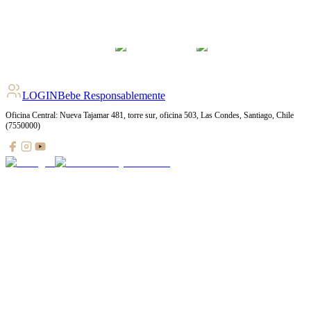
4.5
pts
+
49
Ratings
LOGIN
Bebe Responsablemente
Oficina Central: Nueva Tajamar 481, torre sur, oficina 503, Las Condes, Santiago, Chile
(7550000)