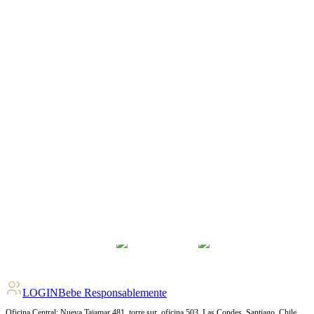
LOGIN
Bebe Responsablemente
Oficina Central: Nueva Tajamar 481, torre sur, oficina 503, Las Condes, Santiago, Chile