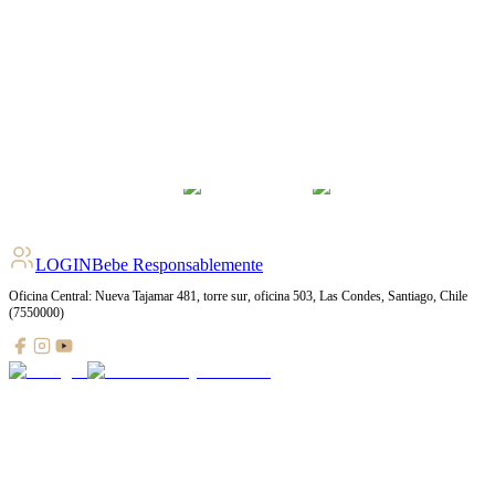
4.4
pts
+
1327
Ratings
LOGIN
Bebe Responsablemente
Oficina Central: Nueva Tajamar 481, torre sur, oficina 503, Las Condes, Santiago, Chile
(7550000)