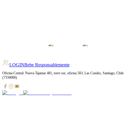
4.4
pts
+
1537
Ratings
LOGIN
Bebe Responsablemente
Oficina Central: Nueva Tajamar 481, torre sur, oficina 503, Las Condes, Santiago, Chile
(7550000)