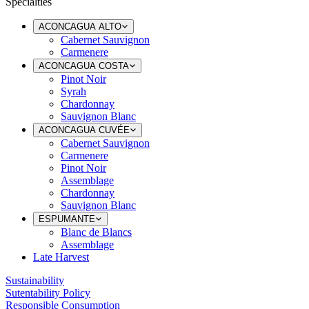
Specialties
ACONCAGUA ALTO
Cabernet Sauvignon
Carmenere
ACONCAGUA COSTA
Pinot Noir
Syrah
Chardonnay
Sauvignon Blanc
ACONCAGUA CUVÉE
Cabernet Sauvignon
Carmenere
Pinot Noir
Assemblage
Chardonnay
Sauvignon Blanc
ESPUMANTE
Blanc de Blancs
Assemblage
Late Harvest
Sustainability
Sutentability Policy
Responsible Consumption