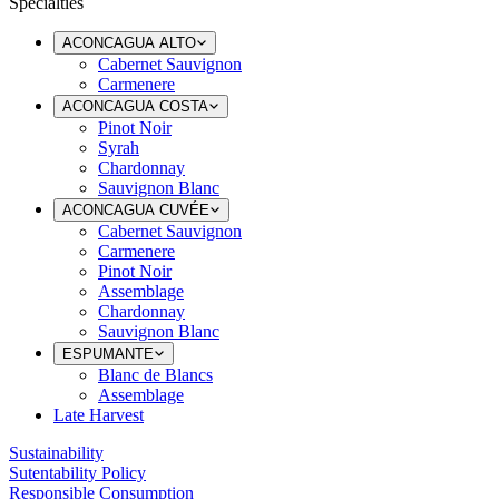
Specialties
ACONCAGUA ALTO
Cabernet Sauvignon
Carmenere
ACONCAGUA COSTA
Pinot Noir
Syrah
Chardonnay
Sauvignon Blanc
ACONCAGUA CUVÉE
Cabernet Sauvignon
Carmenere
Pinot Noir
Assemblage
Chardonnay
Sauvignon Blanc
ESPUMANTE
Blanc de Blancs
Assemblage
Late Harvest
Sustainability
Sutentability Policy
Responsible Consumption