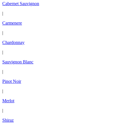
Cabernet Sauvignon
|
Carmenere
|
Chardonnay
|
Sauvignon Blanc
|
Pinot Noir
|
Merlot
|
Shiraz