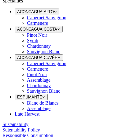
Specialties
ACONCAGUA ALTO
Cabernet Sauvignon
Carmenere
ACONCAGUA COSTA
Pinot Noir
Syrah
Chardonnay
Sauvignon Blanc
ACONCAGUA CUVÉE
Cabernet Sauvignon
Carmenere
Pinot Noir
Assemblage
Chardonnay
Sauvignon Blanc
ESPUMANTE
Blanc de Blancs
Assemblage
Late Harvest
Sustainability
Sutentability Policy
Responsible Consumption