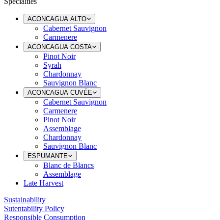
Specialties
ACONCAGUA ALTO
Cabernet Sauvignon
Carmenere
ACONCAGUA COSTA
Pinot Noir
Syrah
Chardonnay
Sauvignon Blanc
ACONCAGUA CUVÉE
Cabernet Sauvignon
Carmenere
Pinot Noir
Assemblage
Chardonnay
Sauvignon Blanc
ESPUMANTE
Blanc de Blancs
Assemblage
Late Harvest
Sustainability
Sutentability Policy
Responsible Consumption