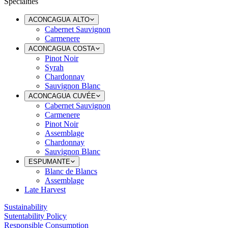
Specialties
ACONCAGUA ALTO
Cabernet Sauvignon
Carmenere
ACONCAGUA COSTA
Pinot Noir
Syrah
Chardonnay
Sauvignon Blanc
ACONCAGUA CUVÉE
Cabernet Sauvignon
Carmenere
Pinot Noir
Assemblage
Chardonnay
Sauvignon Blanc
ESPUMANTE
Blanc de Blancs
Assemblage
Late Harvest
Sustainability
Sutentability Policy
Responsible Consumption