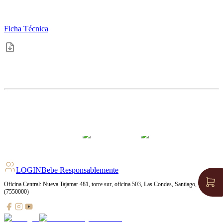
Ficha Técnica
4.5
pts
+
11
Ratings
LOGIN
Bebe Responsablemente
Oficina Central: Nueva Tajamar 481, torre sur, oficina 503, Las Condes, Santiago, Chile
(7550000)