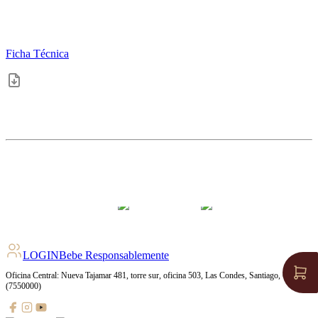
Ficha Técnica
4.1
pts
+
296
Ratings
LOGIN
Bebe Responsablemente
Oficina Central: Nueva Tajamar 481, torre sur, oficina 503, Las Condes, Santiago, Chile
(7550000)