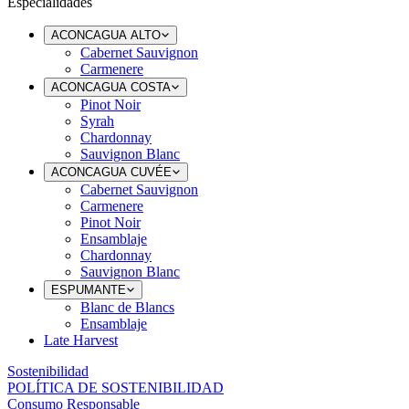
Especialidades
ACONCAGUA ALTO
Cabernet Sauvignon
Carmenere
ACONCAGUA COSTA
Pinot Noir
Syrah
Chardonnay
Sauvignon Blanc
ACONCAGUA CUVÉE
Cabernet Sauvignon
Carmenere
Pinot Noir
Ensamblaje
Chardonnay
Sauvignon Blanc
ESPUMANTE
Blanc de Blancs
Ensamblaje
Late Harvest
Sostenibilidad
POLÍTICA DE SOSTENIBILIDAD
Consumo Responsable