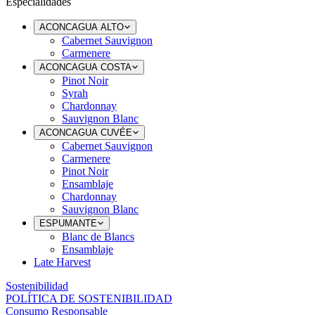
Especialidades
ACONCAGUA ALTO
Cabernet Sauvignon
Carmenere
ACONCAGUA COSTA
Pinot Noir
Syrah
Chardonnay
Sauvignon Blanc
ACONCAGUA CUVÉE
Cabernet Sauvignon
Carmenere
Pinot Noir
Ensamblaje
Chardonnay
Sauvignon Blanc
ESPUMANTE
Blanc de Blancs
Ensamblaje
Late Harvest
Sostenibilidad
POLÍTICA DE SOSTENIBILIDAD
Consumo Responsable