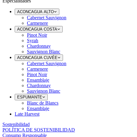
Especialidades
ACONCAGUA ALTO
Cabernet Sauvignon
Carmenere
ACONCAGUA COSTA
Pinot Noir
Syrah
Chardonnay
Sauvignon Blanc
ACONCAGUA CUVÉE
Cabernet Sauvignon
Carmenere
Pinot Noir
Ensamblaje
Chardonnay
Sauvignon Blanc
ESPUMANTE
Blanc de Blancs
Ensamblaje
Late Harvest
Sostenibilidad
POLÍTICA DE SOSTENIBILIDAD
Consumo Responsable