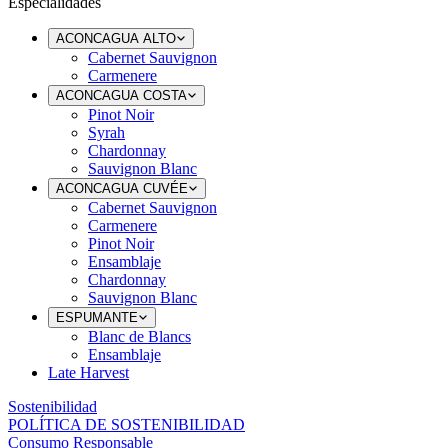
Especialidades
ACONCAGUA ALTO
Cabernet Sauvignon
Carmenere
ACONCAGUA COSTA
Pinot Noir
Syrah
Chardonnay
Sauvignon Blanc
ACONCAGUA CUVÉE
Cabernet Sauvignon
Carmenere
Pinot Noir
Ensamblaje
Chardonnay
Sauvignon Blanc
ESPUMANTE
Blanc de Blancs
Ensamblaje
Late Harvest
Sostenibilidad
POLÍTICA DE SOSTENIBILIDAD
Consumo Responsable