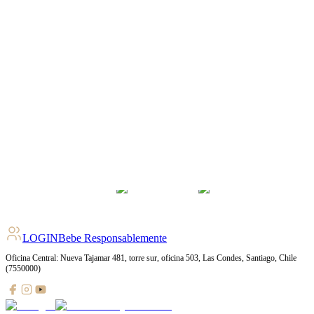
4.2
pts
+
108
Ratings
LOGIN
Bebe Responsablemente
Oficina Central: Nueva Tajamar 481, torre sur, oficina 503, Las Condes, Santiago, Chile
(7550000)