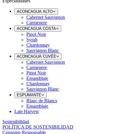
Especialidades
ACONCAGUA ALTO
Cabernet Sauvignon
Carmenere
ACONCAGUA COSTA
Pinot Noir
Syrah
Chardonnay
Sauvignon Blanc
ACONCAGUA CUVÉE
Cabernet Sauvignon
Carmenere
Pinot Noir
Ensamblaje
Chardonnay
Sauvignon Blanc
ESPUMANTE
Blanc de Blancs
Ensamblaje
Late Harvest
Sostenibilidad
POLÍTICA DE SOSTENIBILIDAD
Consumo Responsable