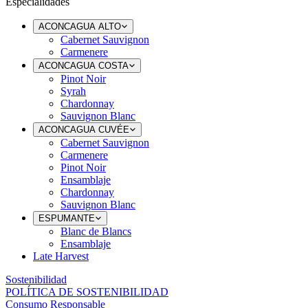
Especialidades
ACONCAGUA ALTO
Cabernet Sauvignon
Carmenere
ACONCAGUA COSTA
Pinot Noir
Syrah
Chardonnay
Sauvignon Blanc
ACONCAGUA CUVÉE
Cabernet Sauvignon
Carmenere
Pinot Noir
Ensamblaje
Chardonnay
Sauvignon Blanc
ESPUMANTE
Blanc de Blancs
Ensamblaje
Late Harvest
Sostenibilidad
POLÍTICA DE SOSTENIBILIDAD
Consumo Responsable