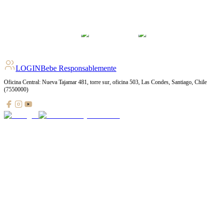
4
pts
+
1512
Ratings
LOGIN
Bebe Responsablemente
Oficina Central: Nueva Tajamar 481, torre sur, oficina 503, Las Condes, Santiago, Chile
(7550000)