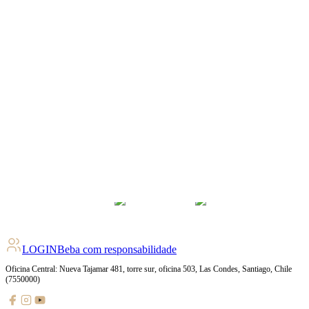
4.1
pts
+
148
Ratings
LOGIN
Beba com responsabilidade
Oficina Central: Nueva Tajamar 481, torre sur, oficina 503, Las Condes, Santiago, Chile
(7550000)