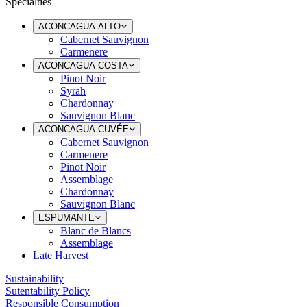
Specialties
ACONCAGUA ALTO
Cabernet Sauvignon
Carmenere
ACONCAGUA COSTA
Pinot Noir
Syrah
Chardonnay
Sauvignon Blanc
ACONCAGUA CUVÉE
Cabernet Sauvignon
Carmenere
Pinot Noir
Assemblage
Chardonnay
Sauvignon Blanc
ESPUMANTE
Blanc de Blancs
Assemblage
Late Harvest
Sustainability
Sutentability Policy
Responsible Consumption