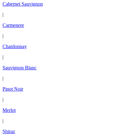
Cabernet Sauvignon
|
Carmenere
|
Chardonnay
|
Sauvignon Blanc
|
Pinot Noir
|
Merlot
|
Shiraz