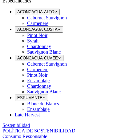
Especialidades
ACONCAGUA ALTO
Cabernet Sauvignon
Carmenere
ACONCAGUA COSTA
Pinot Noir
Syrah
Chardonnay
Sauvignon Blanc
ACONCAGUA CUVÉE
Cabernet Sauvignon
Carmenere
Pinot Noir
Ensamblaje
Chardonnay
Sauvignon Blanc
ESPUMANTE
Blanc de Blancs
Ensamblaje
Late Harvest
Sostenibilidad
POLÍTICA DE SOSTENIBILIDAD
Consumo Responsable