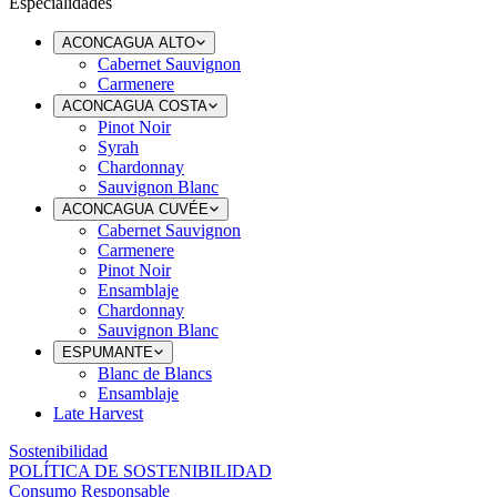
Especialidades
ACONCAGUA ALTO
Cabernet Sauvignon
Carmenere
ACONCAGUA COSTA
Pinot Noir
Syrah
Chardonnay
Sauvignon Blanc
ACONCAGUA CUVÉE
Cabernet Sauvignon
Carmenere
Pinot Noir
Ensamblaje
Chardonnay
Sauvignon Blanc
ESPUMANTE
Blanc de Blancs
Ensamblaje
Late Harvest
Sostenibilidad
POLÍTICA DE SOSTENIBILIDAD
Consumo Responsable