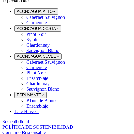
Especialidades
ACONCAGUA ALTO
Cabernet Sauvignon
Carmenere
ACONCAGUA COSTA
Pinot Noir
Syrah
Chardonnay
Sauvignon Blanc
ACONCAGUA CUVÉE
Cabernet Sauvignon
Carmenere
Pinot Noir
Ensamblaje
Chardonnay
Sauvignon Blanc
ESPUMANTE
Blanc de Blancs
Ensamblaje
Late Harvest
Sostenibilidad
POLÍTICA DE SOSTENIBILIDAD
Consumo Responsable