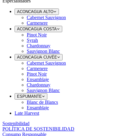
Especialidades
ACONCAGUA ALTO
Cabernet Sauvignon
Carmenere
ACONCAGUA COSTA
Pinot Noir
Syrah
Chardonnay
Sauvignon Blanc
ACONCAGUA CUVÉE
Cabernet Sauvignon
Carmenere
Pinot Noir
Ensamblaje
Chardonnay
Sauvignon Blanc
ESPUMANTE
Blanc de Blancs
Ensamblaje
Late Harvest
Sostenibilidad
POLÍTICA DE SOSTENIBILIDAD
Consumo Responsable