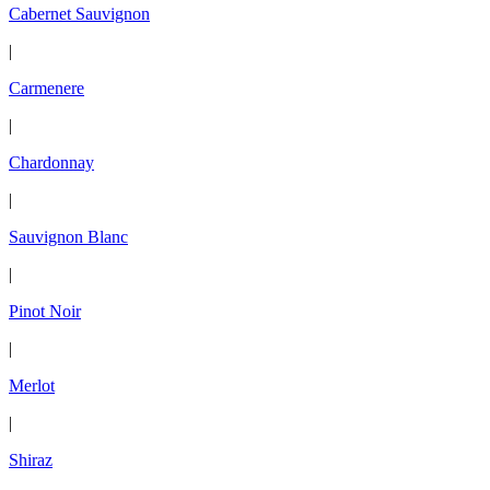
Cabernet Sauvignon
|
Carmenere
|
Chardonnay
|
Sauvignon Blanc
|
Pinot Noir
|
Merlot
|
Shiraz