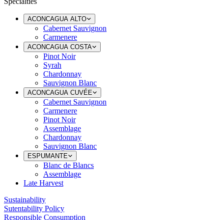
Specialties
ACONCAGUA ALTO
Cabernet Sauvignon
Carmenere
ACONCAGUA COSTA
Pinot Noir
Syrah
Chardonnay
Sauvignon Blanc
ACONCAGUA CUVÉE
Cabernet Sauvignon
Carmenere
Pinot Noir
Assemblage
Chardonnay
Sauvignon Blanc
ESPUMANTE
Blanc de Blancs
Assemblage
Late Harvest
Sustainability
Sutentability Policy
Responsible Consumption