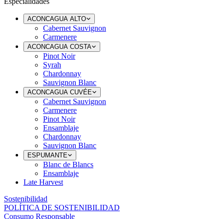
Especialidades
ACONCAGUA ALTO
Cabernet Sauvignon
Carmenere
ACONCAGUA COSTA
Pinot Noir
Syrah
Chardonnay
Sauvignon Blanc
ACONCAGUA CUVÉE
Cabernet Sauvignon
Carmenere
Pinot Noir
Ensamblaje
Chardonnay
Sauvignon Blanc
ESPUMANTE
Blanc de Blancs
Ensamblaje
Late Harvest
Sostenibilidad
POLÍTICA DE SOSTENIBILIDAD
Consumo Responsable