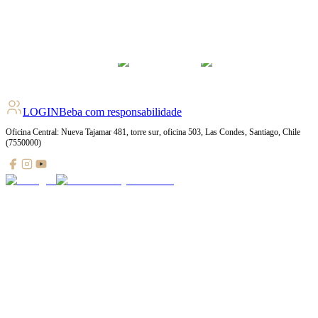
4.1
pts
+
107
Ratings
LOGIN
Beba com responsabilidade
Oficina Central: Nueva Tajamar 481, torre sur, oficina 503, Las Condes, Santiago, Chile
(7550000)