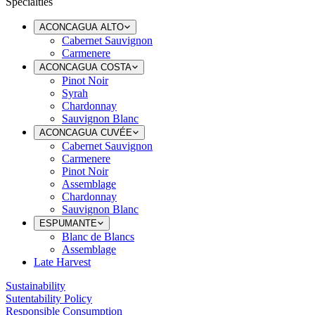
Specialties
ACONCAGUA ALTO
Cabernet Sauvignon
Carmenere
ACONCAGUA COSTA
Pinot Noir
Syrah
Chardonnay
Sauvignon Blanc
ACONCAGUA CUVÉE
Cabernet Sauvignon
Carmenere
Pinot Noir
Assemblage
Chardonnay
Sauvignon Blanc
ESPUMANTE
Blanc de Blancs
Assemblage
Late Harvest
Sustainability
Sutentability Policy
Responsible Consumption